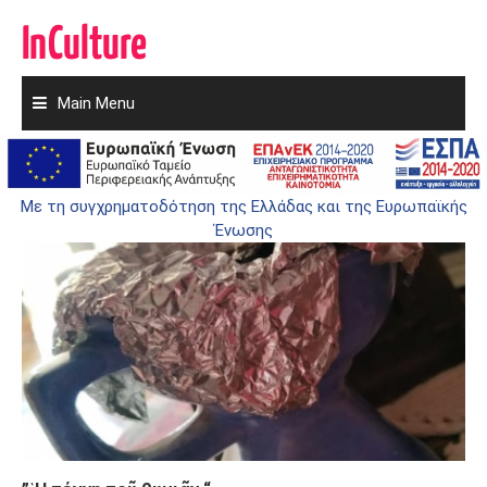
Main Menu
Skip
to
ΘΥΜΙΆΤΙΣΜΑ
content
Με τη συγχρηματοδότηση της Ελλάδας και της Ευρωπαϊκής
Ένωσης