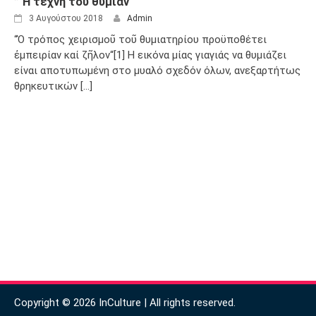
” Ἡ τέχνη τοῦ θυμιᾶν “
3 Αυγούστου 2018
Admin
“Ὁ τρόπος χειρισμοῦ τοῦ θυμιατηρίου προϋποθέτει
ἐμπειρίαν καί ζῆλον“[1] Η εικόνα μίας γιαγιάς να θυμιάζει
είναι αποτυπωμένη στο μυαλό σχεδόν όλων, ανεξαρτήτως
θρηκευτικών [...]
Copyright © 2026 InCulture | All rights reserved.