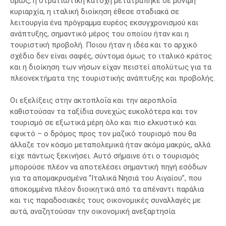
όμως, η στρατιωτική κατοχή μετατράπηκε σε μόνιμη
κυριαρχία, η ιταλική διοίκηση έθεσε σταδιακά σε
λειτουργία ένα πρόγραμμα ευρέος εκσυγχρονισμού και
ανάπτυξης, σημαντικό μέρος του οποίου ήταν και η
τουριστική προβολή. Ποιου ήταν η ιδέα και το αρχικό
σχέδιο δεν είναι σαφές, σύντομα όμως το ιταλικό κράτος
και η διοίκηση των νήσων είχαν πειστεί απολύτως για τα
πλεονεκτήματα της τουριστικής ανάπτυξης και προβολής.
Οι εξελίξεις στην ακτοπλοΐα και την αεροπλοΐα
καθιστούσαν τα ταξίδια συνεχώς ευκολότερα και τον
τουρισμό σε εξωτικά μέρη όλο και πιο ελκυστικό και
εφικτό – ο δρόμος προς τον μαζικό τουρισμό που θα
άλλαζε τον κόσμο μεταπολεμικά ήταν ακόμα μακρύς, αλλά
είχε πάντως ξεκινήσει. Αυτό σήμαινε ότι ο τουρισμός
μπορούσε πλέον να αποτελέσει σημαντική πηγή εσόδων
για τα απομακρυσμένα “Ιταλικά Νησιά του Αιγαίου”, που
αποκομμένα πλέον διοικητικά από τα απέναντι παράλια
και τις παραδοσιακές τους οικονομικές συναλλαγές με
αυτά, αναζητούσαν την οικονομική ανεξαρτησία.