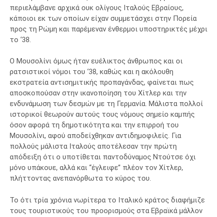
περιελάμβανε αρχικά ουκ ολίγους Ιταλούς Εβραίους,
κάποιοι εκ των οποίων είχαν συμμετάσχει στην Πορεία
προς τη Ρώμη και παρέμεναν ένθερμοι υποστηρικτές μέχρι
το ‘38.
Ο Μουσολίνι όμως ήταν ευέλικτος άνθρωπος και οι
ρατσιστικοί νόμοι του ‘38, καθώς και η ακόλουθη
εκστρατεία αντισημιτικής προπαγάνδας, φαίνεται πως
αποσκοπούσαν στην ικανοποίηση του Χίτλερ και την
ενδυνάμωση των δεσμών με τη Γερμανία. Μάλιστα πολλοί
ιστορικοί θεωρούν αυτούς τους νόμους σημείο καμπής
όσον αφορά τη δημοτικότητα και την επιρροή του
Μουσολίνι, αφού αποδείχθηκαν αντιδημοφιλείς. Για
πολλούς μάλιστα Ιταλούς αποτέλεσαν την πρώτη
απόδειξη ότι ο υποτίθεται παντοδύναμος Ντούτσε όχι
μόνο υπάκουε, αλλά και “έγλειφε” πλέον τον Χίτλερ,
πλήττοντας ανεπανόρθωτα το κύρος του.
Το ότι τρία χρόνια νωρίτερα το Ιταλικό κράτος διαφήμιζε
τους τουριστικούς του προορισμούς στα Εβραϊκά μάλλον