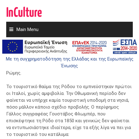
Main Menu
Skip
to
Το ελάφι και η λύκαινα
content
10 Απριλίου 2019
Admin
Με τη συγχρηματοδότηση της Ελλάδας και της Ευρωπαϊκής
Ένωσης
Ελάφι, το σύμβολο της Ρόδου, και λύκαινα, το σύμβολο της
Ρώμης.
Το τουριστικό θαύμα της Ρόδου το εμπνεύστηκαν πρώτοι
οι Ιταλοί, χωρίς αμφιβολία. Την Οθωμανική περίοδο δεν
φαίνεται να υπήρχε καμία τουριστική υποδομή στα νησιά,
πόσο μάλλον κάποιο σχέδιο προβολής. Ο περίφημος
Γάλλος συγγραφέας Γουστάβος Φλωμπέρ, που
επισκέφτηκε τη Ρόδο στα 1850 και γενικώς δεν φαίνεται
να εντυπωσιάστηκε ιδιαίτερα, είχε τα εξής λίγα να πει για
το τουριστικό του κατάλυμα: