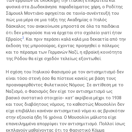
των Εβραίων σε ολόκληρη την ιταλική επικράτεια και
φυσικά στα Δωδεκάνησα: παραδείγματος χάρη, ο Ροδίτης
Σάμουελ Μοντιάνο αφηγείται σε ταινία-συνέντευξή του
πώς μια μέρα σε μια τάξη της Ακαδημίας ο Ιταλός
δάσκαλος του ανακοίνωσε μπροστά σε όλα τα παιδάκια
ότι δεν μπορούσε πια να έρχεται στο σχολείο γιατί ήταν
2
Εβραίος
. Και πριν περάσει καλά καλά μια δεκαετία από την
έκδοση της μπροσούρας, έχοντας προηγηθεί ο πόλεμος
και το πέρασμα των Γερμανών Ναζί, η εβραϊκή κοινότητα
της Ρόδου θα είχε σχεδόν τελείως εξοντωθεί.
Η σχέση του Ιταλικού Φασισμού με τον αντισημιτισμό δεν
είναι τόσο στενή όσο θα πίστευε κανείς με βάση τους
προαναφερθέντες Φυλετικούς Νόμους. Σε αντίθεση με το
Ναζισμό, ο Φασισμός δεν είχε τον αντισημιτισμό ως
βασικό συστατικό στοιχείο- κατ’ ακρίβεια μέχρι το 1938
και τους διαβόητους νόμους, το καθεστώς Μουσολίνι δεν
είχε επιβάλλει κανέναν αντισημιτικό νόμο κι ας βρισκόταν
στην εξουσία ήδη 16 χρόνια. Ο Μουσολίνι μάλιστα είχε
επανειλημμένα απορρίψει τον αντισημιτισμό. Πολλοί ίσως
εκπλαγούν μαθαίνοντας ότι το Φασιστικό Κόμμα