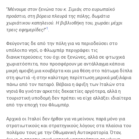
“
Μένουμε στον ξενώνα του κ. Σιμιάν, στο ευρωπαϊκό
προάστιο, στη βόρεια πλευρά της πόλης, δωμάτια
χωριάτικου καπηλειού. Η βιβλιοθήκη του, χωράει μέχρι
1
τρεις εφημερίδες!
”
.
Φεύγοντας δε από την πόλη για να περιοδεύσει στο
υπόλοιπο νησί, ο Φλωμπέρ περιγράφει τις
διανυκτερεύσεις του όχι σε ξενώνες, αλλά σε φτωχικά
χωριατόσπιτα, που προσφέρουν με αντάλλαγμα κάποια
μικρή αμοιβή μια κουβέρτα και μια θέση στο πάτωμα δίπλα
στη φωτιά -ή στην καλύτερη περίπτωση μερικά μαξιλάρια
πάνω από τον παταρό. Βέβαια η άφιξη των Ιταλών στα
νησιά θα γινόταν αρκετές δεκαετίες αργότερα, αλλά η
τουριστική υποδομή δεν πρέπει να είχε αλλάξει ιδιαίτερα
από την εποχή του Φλωμπέρ.
Αρχικά οι Ιταλοί δεν ήρθαν για να μείνουν, παρά μόνο για
στρατιωτικούς και στρατηγικούς λόγους στα πλαίσια του
πολέμου τους με την Οθωμανική Αυτοκρατορία. Όταν,