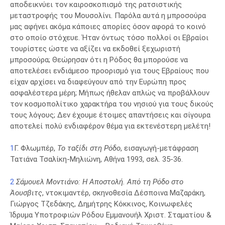
αποδεικνύει τον καιροσκοπισμό της ρατσιστικής
μεταστροφής του Μουσολίνι. Παρόλα αυτά η μπροσούρα
μας αφήνει ακόμα κάποιες απορίες όσον αφορά το κοινό
στο οποίο στόχευε. Ήταν όντως τόσο πολλοί οι Εβραίοι
τουρίστες ώστε να αξίζει να εκδοθεί ξεχωριστή
μπροσούρα; Θεώρησαν ότι η Ρόδος θα μπορούσε να
αποτελέσει ενδιάμεσο προορισμό για τους Εβραίους που
είχαν αρχίσει να διαφεύγουν από την Ευρώπη προς
ασφαλέστερα μέρη; Μήπως ήθελαν απλώς να προβάλλουν
τον κοσμοπολίτικο χαρακτήρα του νησιού για τους δικούς
τους λόγους; Δεν έχουμε έτοιμες απαντήσεις και σίγουρα
αποτελεί πολύ ενδιαφέρον θέμα για εκτενέστερη μελέτη!
1
Γ. Φλωμπέρ,
Το ταξίδι στη Ρόδο
, εισαγωγή-μετάφραση
Τατιάνα Τσαλίκη-Μηλιώνη, Αθήνα 1993, σελ. 35-36.
2
Σάμουελ Μοντιάνο: Η Αποστολή. Από τη Ρόδο στο
Άουσβιτς
, ντοκιμαντέρ, σκηνοθεσία Δέσποινα Μαζαράκη,
Γιώργος Τζεδάκης, Δημήτρης Κόκκινος, Κοινωφελές
Ίδρυμα Υποτροφιών Ρόδου Εμμανουήλ Χριστ. Σταματίου &