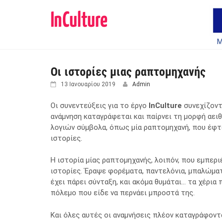
Μ
Skip
to
Οι ιστορίες μιας ραπτομηχανής
content
13 Ιανουαρίου 2019
Admin
Οι συνεντεύξεις για το έργο
InCulture
συνεχίζοντ
ανάμνηση καταγράφεται και παίρνει τη μορφή αει
λογιών σύμβολα, όπως μία ραπτομηχανή, που έφτασ
ιστορίες.
Η ιστορία μίας ραπτομηχανής, λοιπόν, που εμπεριέ
ιστορίες. Έραψε φορέματα, παντελόνια, μπαλώματα
έχει πάρει σύνταξη, και ακόμα θυμάται… τα χέρια 
πόλεμο που είδε να περνάει μπροστά της.
Και όλες αυτές οι αναμνήσεις πλέον καταγράφοντα