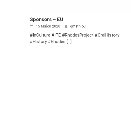
Sponsors – EU
15 Μαΐου 2020
gmathiou
#InCulture #ITE #RhodesProject #OralHistory
#History #Rhodes [...]