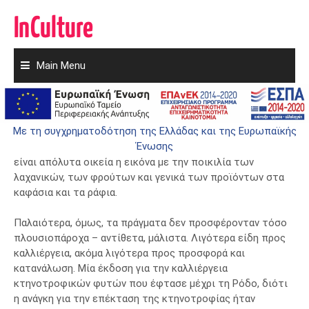
Main Menu
Skip
to
Κτηνοτροφικά φυτά, έτος 1935
content
9 Δεκεμβρίου 2019
Admin
Με τη συγχρηματοδότηση της Ελλάδας και της Ευρωπαϊκής
Ένωσης
Πηγαίνοντας μία βόλτα στα μανάβικα στις μέρες μας, μας
είναι απόλυτα οικεία η εικόνα με την ποικιλία των
λαχανικών, των φρούτων και γενικά των προϊόντων στα
καφάσια και τα ράφια.
Παλαιότερα, όμως, τα πράγματα δεν προσφέρονταν τόσο
πλουσιοπάροχα – αντίθετα, μάλιστα. Λιγότερα είδη προς
καλλιέργεια, ακόμα λιγότερα προς προσφορά και
κατανάλωση. Μία έκδοση για την καλλιέργεια
κτηνοτροφικών φυτών που έφτασε μέχρι τη Ρόδο, διότι
η ανάγκη για την επέκταση της κτηνοτροφίας ήταν