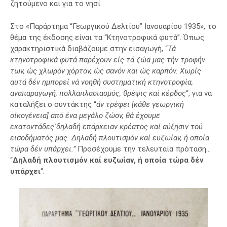
ζητούμενο και για το νησί.
Στο «Παράρτημα “Γεωργικού Δελτίου” Ιανουαρίου 1935», το
θέμα της έκδοσης είναι τα “Κτηνοτροφικά φυτά”. Όπως
χαρακτηριστικά διαβάζουμε στην εισαγωγή, “
Τά
κτηνοτροφικά φυτά παρέχουν είς τά ζώα μας τήν τροφήν
των, ώς χλωρόν χόρτον, ώς σανόν και ώς καρπόν. Χωρίς
αυτά δέν ημπορεί νά νοηθή συστηματική κτηνοτροφία,
αναπαραγωγή, πολλαπλασιασμός, θρέψις καί κέρδος
“, για να
καταλήξει ο συντάκτης “
άν τρέφει [κάθε γεωργική
οίκογένεια] από ένα μεγάλο ζώον, θά έχουμε
εκατοντάδες΄δηλαδή επάρκειαν κρέατος καί αύξησιν τού
εισοδήματός μας. Δηλαδή πλουτισμόν καί ευζωίαν, ή οποία
τώρα δέν υπάρχει.”
Προσέχουμε την τελευταία πρόταση…
“
Δηλαδή πλουτισμόν καί ευζωίαν, ή οποία τώρα δέν
υπάρχει
“.