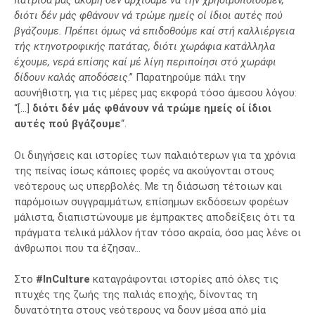
πατρίδα μας ακόμη δέν αρχίσαμε νά τήν χρησιμοποιούμεν,
διότι δέν μάς φθάνουν νά τρώμε ημείς οί ίδιοι αυτές πού
βγάζουμε. Πρέπει όμως νά επιδοθούμε καί στή καλλιέργεια
τής κτηνοτροφικής πατάτας, διότι χωράφια κατάλληλα
έχουμε, νερά επίσης καί μέ λίγη περιποίησι στό χωράφι
δίδουν καλάς αποδόσεις
.” Παρατηρούμε πάλι την
ασυνήθιστη, για τις μέρες μας εκφορά τόσο άμεσου λόγου:
“[…]
διότι δέν μάς φθάνουν νά τρώμε ημείς οί ίδιοι
αυτές πού βγάζουμε
“.
Οι διηγήσεις και ιστορίες των παλαιότερων για τα χρόνια
της πείνας ίσως κάποιες φορές να ακούγονται στους
νεότερους ως υπερβολές. Με τη διάσωση τέτοιων και
παρόμοιων συγγραμμάτων, επίσημων εκδόσεων φορέων
μάλιστα, διαπιστώνουμε με έμπρακτες αποδείξεις ότι τα
πράγματα τελικά μάλλον ήταν τόσο ακραία, όσο μας λένε οι
άνθρωποι που τα έζησαν…
Στο
#InCulture
καταγράφονται ιστορίες από όλες τις
πτυχές της ζωής της παλιάς εποχής, δίνοντας τη
δυνατότητα στους νεότερους να δουν μέσα από μία